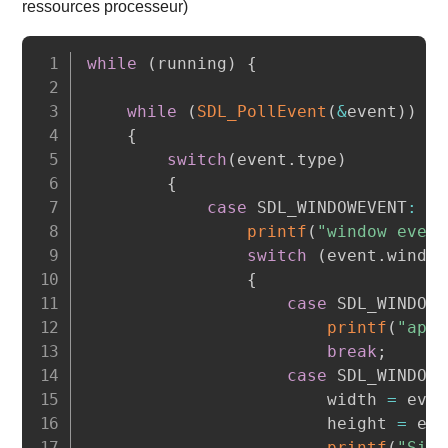
ressources processeur)
Copy
while
(
running
)
{
while
(
SDL_PollEvent
(
&
event
)
)
{
switch
(
event
.
type
)
{
case
 SDL_WINDOWEVENT
:
printf
(
"window event
switch
(
event
.
window
{
case
 SDL_WINDOWE
printf
(
"appu
break
;
case
 SDL_WINDOWE
						width 
=
 even
						height 
=
 eve
printf
(
"Size