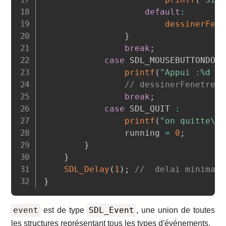
default
:
dessinerFene
}
break
;
case
 SDL_MOUSEBUTTONDOWN
printf
(
"Appui :%d %d
// dessinerFenetre()
break
;
case
 SDL_QUIT 
:
printf
(
"on quitte\n"
				running 
=
0
;
}
}
SDL_Delay
(
1
)
;
//  delai minimal
}
event
SDL_Event
est de type
, une union de toutes
les structures représentant tous les types d'événements.