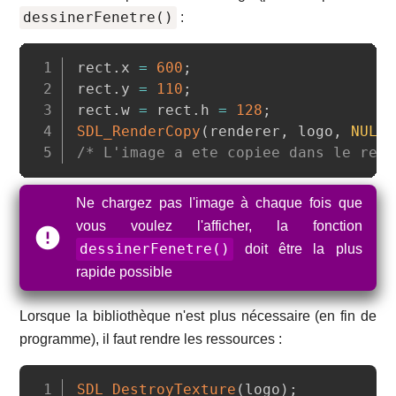
dessinerFenetre()
:
Copy
rect
.
x 
=
600
;
rect
.
y 
=
110
;
rect
.
w 
=
 rect
.
h 
=
128
;
SDL_RenderCopy
(
renderer
,
 logo
,
NULL
,
/* L'image a ete copiee dans le rend
Ne chargez pas l'image à chaque fois que
vous voulez l'afficher, la fonction
dessinerFenetre()
doit être la plus
rapide possible
Lorsque la bibliothèque n'est plus nécessaire (en fin de
programme), il faut rendre les ressources :
Copy
SDL_DestroyTexture
(
logo
)
;