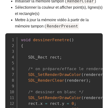
RenderClear
Initialiser la mémoire tampon (
)
Sélectionner la couleur et afficher point(s), lignes(s)
et rectangle(s)
Mettre à jour la mémoire vidéo à partir de la
RenderPresent
mémoire tampon (
Copy
void
dessinerFenetre
(
)
{
   SDL_Rect rect
;
/* on prépare/efface le renderer 
SDL_SetRenderDrawColor
(
renderer
,
SDL_RenderClear
(
renderer
)
;
/* dessiner en blanc */
SDL_SetRenderDrawColor
(
renderer
,
   rect
.
x 
=
 rect
.
y 
=
0
;