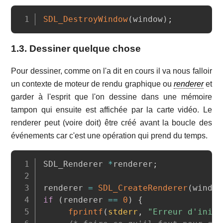
Copy
SDL_DestroyWindow
(
window
)
;
1.3. Dessiner quelque chose
Pour dessiner, comme on l'a dit en cours il va nous falloir
un contexte de moteur de rendu graphique ou
renderer
et
garder à l'esprit que l'on dessine dans une mémoire
tampon qui ensuite est affichée par la carte vidéo. Le
renderer peut (voire doit) être créé avant la boucle des
événements car c'est une opération qui prend du temps.
Copy
SDL_Renderer 
*
renderer
;
renderer 
=
SDL_CreateRenderer
(
window
if
(
renderer 
==
0
)
{
fprintf
(
stderr
,
"Erreur d'initi