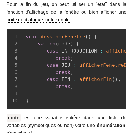
Pour la fin du jeu, on peut utiliser un "état" dans la
fonction d'affichage de la fenêtre ou bien afficher une
boîte de dialogue toute simple
Copy
void
dessinerFenetre
(
)
{
switch
(
mode
)
{
case
 INTRODUCTION 
:
afficherI
break
;
case
 JEU 
:
afficherFenetreDeJ
break
;
case
 FIN 
:
afficherFin
(
)
;
break
;
}
}
code
est une variable entière dans une liste de
variables (symboliques ou non) voire une
énumération
,