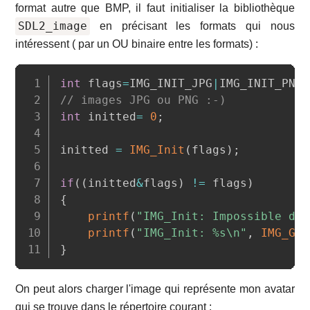
format autre que BMP, il faut initialiser la bibliothèque
SDL2_image
en précisant les formats qui nous
intéressent ( par un OU binaire entre les formats) :
Copy
int
 flags
=
IMG_INIT_JPG
|
IMG_INIT_PNG
;
// images JPG ou PNG :-)
int
 initted
=
0
;
initted 
=
IMG_Init
(
flags
)
;
if
(
(
initted
&
flags
)
!=
 flags
)
{
printf
(
"IMG_Init: Impossible d'i
printf
(
"IMG_Init: %s\n"
,
IMG_Get
}
On peut alors charger l'image qui représente mon avatar
qui se trouve dans le répertoire courant :