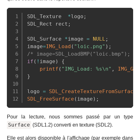
Copy
SDL_Texture  
*
logo
;
SDL_Rect rect
;
SDL_Surface 
*
image 
=
NULL
;
image
=
IMG_Load
(
"loic.png"
)
;
/* image=SDL_LoadBMP("loic.bmp"); //
if
(
!
image
)
{
printf
(
"IMG_Load: %s\n"
,
IMG_Get
}
logo 
=
SDL_CreateTextureFromSurface
(
SDL_FreeSurface
(
image
)
;
Pour la lecture, nous sommes passé par un type
Surface
(SDL1.2) converti en texture (SDL2).
Elle est alors disponible à l'affichage (par exemple dans