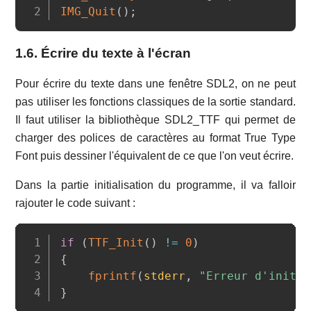
IMG_Quit
(
)
;
1.6. Écrire du texte à l'écran
Pour écrire du texte dans une fenêtre SDL2, on ne peut
pas utiliser les fonctions classiques de la sortie standard.
Il faut utiliser la bibliothèque SDL2_TTF qui permet de
charger des polices de caractères au format True Type
Font puis dessiner l'équivalent de ce que l'on veut écrire.
Dans la partie initialisation du programme, il va falloir
rajouter le code suivant :
Copy
if
(
TTF_Init
(
)
!=
0
)
{
fprintf
(
stderr
,
"Erreur d'initia
}