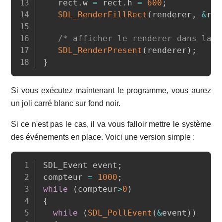
   rect
.
w 
=
 rect
.
h 
=
600
;
SDL_RenderFillRect
(
renderer
,
&
rec
/* afficher le renderer dans la f
SDL_RenderPresent
(
renderer
)
;
}
Si vous exécutez maintenant le programme, vous aurez
un joli carré blanc sur fond noir.
Si ce n'est pas le cas, il va vous falloir mettre le système
des événements en place. Voici une version simple :
Copy
SDL_Event event
;
compteur 
=
1000
;
while
(
compteur
>
0
)
{
while
(
SDL_PollEvent
(
&
event
)
)