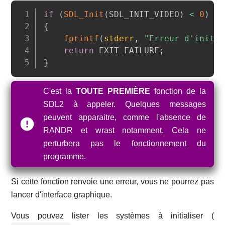
Copy
if
(
SDL_Init
(
SDL_INIT_VIDEO
)
<
0
)
{
fprintf
(
stderr
,
"Erreur d'initia
return
 EXIT_FAILURE
;
}
C'est la
TOUTE PREMIÈRE
fonction de la
SDL2 à appeler. Quelques messages
peuvent apparaitre, comme l'absence de
RANDR et wrast notamment. Cela ne
perturbera pas le fonctionnement du
programme.
Si cette fonction renvoie une erreur, vous ne pourrez pas
lancer d'interface graphique.
Vous pouvez lister les systèmes à initialiser (