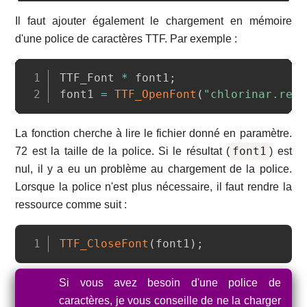
Il faut ajouter également le chargement en mémoire
d'une police de caractères TTF. Par exemple :
Copy
TTF_Font 
*
 font1
;
font1 
=
TTF_OpenFont
(
"chlorinar.regu
La fonction cherche à lire le fichier donné en paramètre.
font1
72 est la taille de la police. Si le résultat (
) est
nul, il y a eu un problème au chargement de la police.
Lorsque la police n'est plus nécessaire, il faut rendre la
ressource comme suit :
Copy
TTF_CloseFont
(
font1
)
;
Si vous avez besoin d'une police de
caractères, je vous conseille de ne la charger