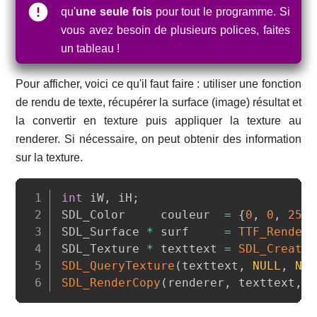
qu'
une seule fois
pour tout le programme. Si
vous avez besoin de plusieurs polices, faites
un tableau !
Pour afficher, voici ce qu'il faut faire : utiliser une fonction
de rendu de texte, récupérer la surface (image) résultat et
la convertir en texture puis appliquer la texture au
renderer. Si nécessaire, on peut obtenir des information
sur la texture.
Copy
int
 iW
,
 iH
;
SDL_Color     couleur  
=
{
0
,
0
,
255
,
SDL_Surface 
*
 surf     
=
TTF_RenderT
SDL_Texture 
*
 texttext 
=
SDL_CreateT
SDL_QueryTexture
(
texttext
,
NULL
,
NUL
SDL_RenderCopy
(
renderer
,
 texttext
,
N