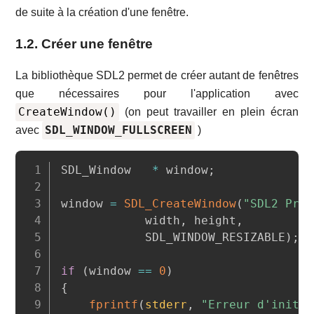
de suite à la création d'une fenêtre.
1.2. Créer une fenêtre
La bibliothèque SDL2 permet de créer autant de fenêtres
que nécessaires pour l'application avec
CreateWindow()
(on peut travailler en plein écran
SDL_WINDOW_FULLSCREEN
avec
)
Copy
SDL_Window   
*
 window
;
window 
=
SDL_CreateWindow
(
"SDL2 Prog
            width
,
 height
,
            SDL_WINDOW_RESIZABLE
)
;
if
(
window 
==
0
)
{
fprintf
(
stderr
,
"Erreur d'initia