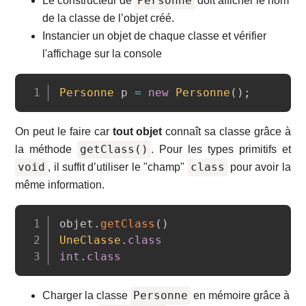
Personne
Le constructeur de
doit afficher le nom
de la classe de l’objet créé.
Instancier un objet de chaque classe et vérifier
l'affichage sur la console
Copy
Personne
 p 
=
new
Personne
(
)
;
On peut le faire car
tout objet
connaît sa classe grâce à
getClass()
la méthode
. Pour les types primitifs et
void
class
, il suffit d’utiliser le "champ"
pour avoir la
même information.
Copy
objet
.
getClass
(
)
UneClasse
.
class
int
.
class
Personne
Charger la classe
en mémoire grâce à