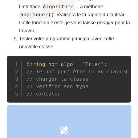
Algorithme
l’interface
. La méthode
appliquer()
réalisera le tri rapide du tableau.
Cette fonction existe, je vous laisse
googler
pour la
trouver.
Tester votre programme principal avec cette
nouvelle classe.
Copy
String
 nom_algo 
=
"Trier"
;
// le nom peut être lu au clavier ou
// charger la classe
// verifier son type
// exécuter