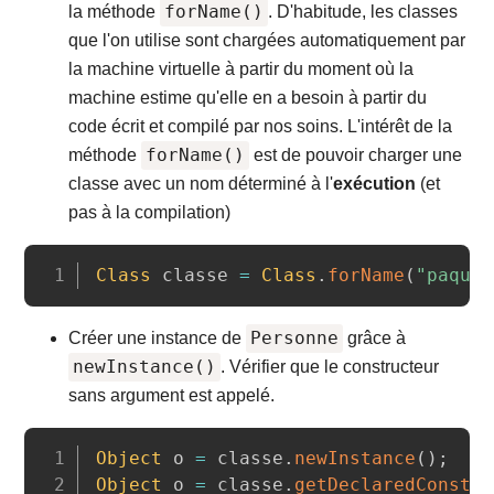
forName()
la méthode
. D'habitude, les classes
que l'on utilise sont chargées automatiquement par
la machine virtuelle à partir du moment où la
machine estime qu'elle en a besoin à partir du
code écrit et compilé par nos soins. L'intérêt de la
forName()
méthode
est de pouvoir charger une
classe avec un nom déterminé à l'
exécution
(et
pas à la compilation)
Copy
Class
 classe 
=
Class
.
forName
(
"paquet
Personne
Créer une instance de
grâce à
newInstance()
. Vérifier que le constructeur
sans argument est appelé.
Copy
Object
 o 
=
 classe
.
newInstance
(
)
;
Object
 o 
=
 classe
.
getDeclaredConstru