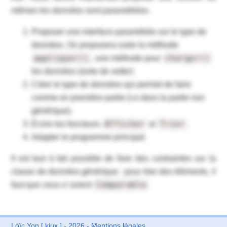
mêmes les données sont paramétrées.
Proposer une interface paramétrée sur le type de
données. On proposera outre la méthode
appliquer()
charger()
, une méthode pour
les données (sorte de
setter
)
Créer le type de données qui permet de faire
comme en première partie (i.e dans la partie non
générique).
Afficher
Trier
Écrire les foncteurs
et
.
Adapter le programme principal.
Il est tout à fait possible de fixer des contraintes sur la
classe de données générique : pour trier des éléments, il
Comparable
faut que ceux-ci soient
.
Loïc Yon
[ kiux ] - 2026 -
Mentions légales