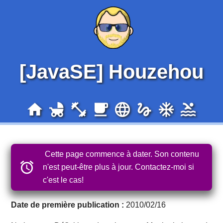
[JavaSE] Houzehou
home
child_friendly
fitness_center
local_cafe
language
gesture
ac_unit
pool
Cette page commence à dater. Son contenu
n'est peut-être plus à jour.
Contactez-moi si
c'est le cas!
Date de première publication :
2010/02/16