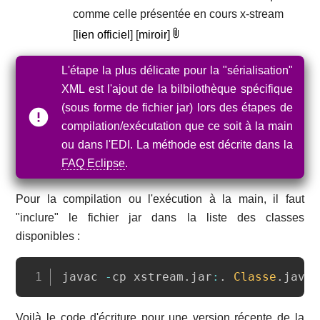
comme celle présentée en cours x-stream
[
lien officiel
] [
miroir]
L'étape la plus délicate pour la "sérialisation"
XML est l'ajout de la bilbilothèque spécifique
(sous forme de fichier jar) lors des étapes de
compilation/exécutation que ce soit à la main
ou dans l'EDI. La méthode est décrite dans la
FAQ Eclipse
.
Pour la compilation ou l'exécution à la main, il faut
"inclure" le fichier jar dans la liste des classes
disponibles :
Copy
javac 
-
cp xstream
.
jar
:
.
Classe
.
java
Voilà le code d'écriture pour une version récente de la