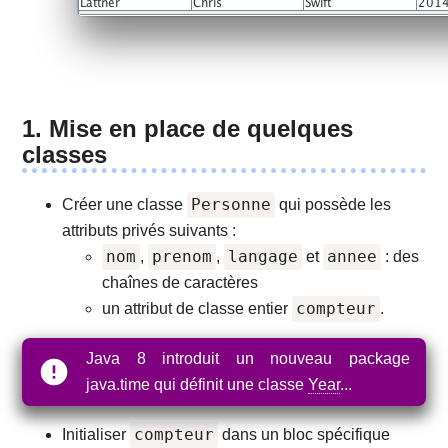
1. Mise en place de quelques
classes
Personne
Créer une classe
qui possède les
attributs privés suivants :
nom
prenom
langage
annee
,
,
et
: des
chaînes de caractères
compteur
un attribut de classe entier
.
Java 8 introduit un nouveau package
java.time qui définit une classe
Year
...
compteur
Initialiser
dans un bloc spécifique