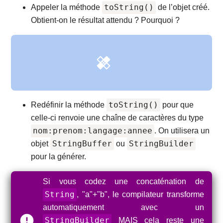
toString()
Appeler la méthode
de l’objet créé.
Obtient‐on le résultat attendu ? Pourquoi ?
toString()
Redéfinir la méthode
pour que
celle‐ci renvoie une chaîne de caractères du type
nom:prenom:langage:annee
. On utilisera un
StringBuffer
StringBuilder
objet
ou
pour la générer.
Si vous codez une concaténation de
String
, "a"+"b", le compilateur transforme
automatiquement avec un
StringBuilder
MAIS cela reste une