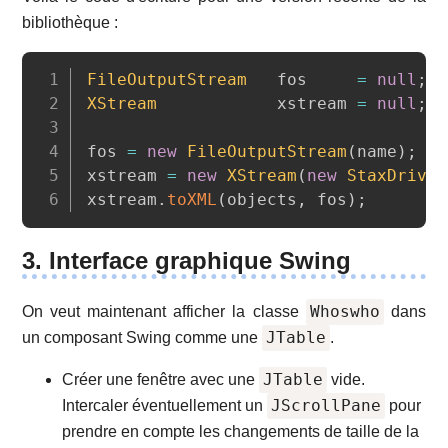
bibliothèque :
Copy
FileOutputStream
   fos     
=
null
;
XStream
            xstream 
=
null
;
fos 
=
new
FileOutputStream
(
name
)
;
xstream 
=
new
XStream
(
new
StaxDriver
xstream
.
toXML
(
objects
,
 fos
)
;
3. Interface graphique Swing
Whoswho
On veut maintenant afficher la classe
dans
JTable
un composant Swing comme une
.
JTable
Créer une fenêtre avec une
vide.
JScrollPane
Intercaler éventuellement un
pour
prendre en compte les changements de taille de la