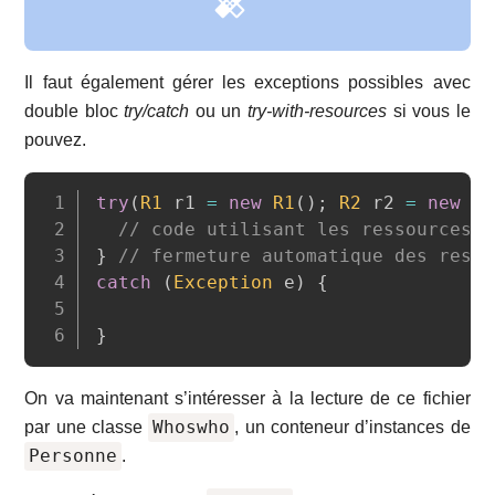
Il faut également gérer les exceptions possibles avec
double bloc
try/catch
ou un
try-with-resources
si vous le
pouvez.
Copy
try
(
R1
 r1 
=
new
R1
(
)
;
R2
 r2 
=
new
R2
// code utilisant les ressources
}
// fermeture automatique des resso
catch
(
Exception
 e
)
{
}
On va maintenant s’intéresser à la lecture de ce fichier
Whoswho
par une classe
, un conteneur d’instances de
Personne
.