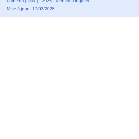
Loïc Yon
[ kiux ] - 2026 -
Mentions légales
Mise à jour : 17/03/2025