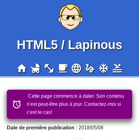
HTML5 / Lapinous
home
child_friendly
fitness_center
local_cafe
language
gesture
ac_unit
pool
Cette page commence à dater. Son contenu
n'est peut-être plus à jour.
Contactez-moi si
c'est le cas!
Date de première publication :
2018/05/08